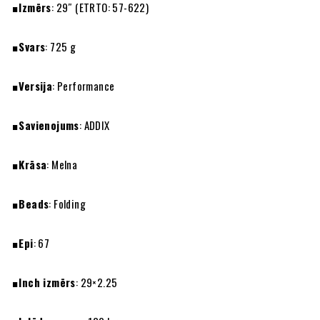
Izmērs
: 29″ (ETRTO: 57-622)
Svars
: 725 g
Versija
: Performance
Savienojums
: ADDIX
Krāsa
: Melna
Beads
: Folding
Epi
: 67
Inch izmērs
: 29×2.25