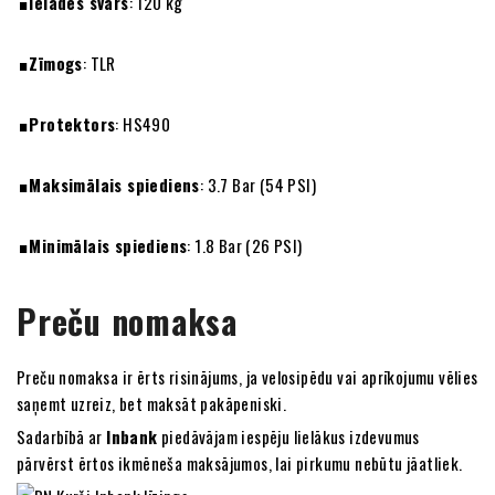
Ielādes svars
: 120 kg
Zīmogs
: TLR
Protektors
: HS490
Maksimālais spiediens
: 3.7 Bar (54 PSI)
Minimālais spiediens
: 1.8 Bar (26 PSI)
Preču nomaksa
Preču nomaksa ir ērts risinājums, ja velosipēdu vai aprīkojumu vēlies
saņemt uzreiz, bet maksāt pakāpeniski.
Sadarbībā ar
Inbank
piedāvājam iespēju lielākus izdevumus
pārvērst ērtos ikmēneša maksājumos, lai pirkumu nebūtu jāatliek.