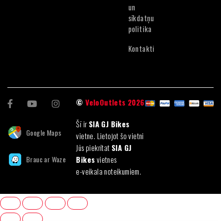
un
sīkdatņu
politika
Kontakti
©
VeloOutlets 2026
Šī ir
SIA GJ Bikes
Google Maps
vietne. Lietojot šo vietni
Jūs piekrītat
SIA GJ
Brauc ar Waze
Bikes
vietnes
e-veikala noteikumiem.