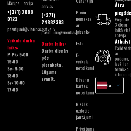
Garantija
Mārupe, Latvija
Ātra
serviss
+(371) 2888
Preču
piegād
(+371)
nomaksa
0123
Piegāde
24882383
3 dienu
ar
pasutijumi@vienibasgatve.lv
laikā visā
Inbank
pasutijumi@vienibasgatve.lv
Latvijā
Veikala darba
Atbalst
Esto
Darba laiks:
laiks:
Palīdzēsi
Darba dienās
ar
P-Pk: 9:00-
E-
pēc
padomu,
veikala
19:00
izvēli un
pieraksta.
noteikumi
Se: 9:00-
tehnisko
Lūgums
informāci
18:00
zvanīt.
Dāvanu
Sv: 10:00-
Latvian
kartes
17:00
noteikumi
English
Lithuanian
Biežāk
Estonian
uzdotie
jautājumi
Privātuma