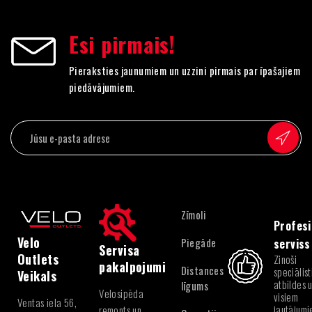
Esi pirmais!
Pieraksties jaunumiem un uzzini pirmais par īpašajiem
piedāvājumiem.
Zīmoli
Profesi
Velo
Piegāde
serviss
Servisa
Outlets
Zinoši
pakalpojumi
Distances
speciālist
Veikals
atbildes 
līgums
Velosipēda
visiem
Ventas iela 56,
jautājum
remonts un