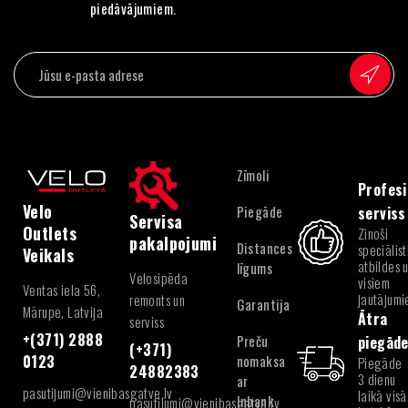
piedāvājumiem.
Zīmoli
Profesi
Velo
Piegāde
serviss
Servisa
Outlets
Zinoši
pakalpojumi
Distances
speciālist
Veikals
atbildes 
līgums
Velosipēda
visiem
Ventas iela 56,
jautājum
remonts un
Garantija
Mārupe, Latvija
Ātra
serviss
+(371) 2888
Preču
piegād
(+371)
nomaksa
0123
Piegāde
24882383
3 dienu
ar
pasutijumi@vienibasgatve.lv
laikā visā
Inbank
pasutijumi@vienibasgatve.lv