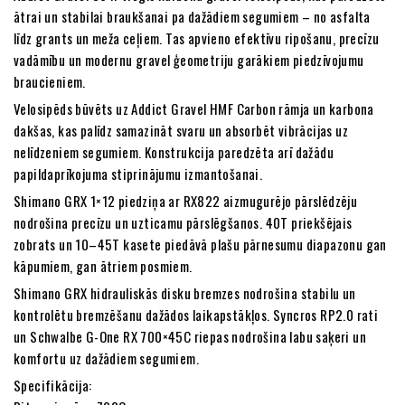
ātrai un stabilai braukšanai pa dažādiem segumiem – no asfalta
līdz grants un meža ceļiem. Tas apvieno efektīvu ripošanu, precīzu
vadāmību un modernu gravel ģeometriju garākiem piedzīvojumu
braucieniem.
Velosipēds būvēts uz Addict Gravel HMF Carbon rāmja un karbona
dakšas, kas palīdz samazināt svaru un absorbēt vibrācijas uz
nelīdzeniem segumiem. Konstrukcija paredzēta arī dažādu
papildaprīkojuma stiprinājumu izmantošanai.
Shimano GRX 1×12 piedziņa ar RX822 aizmugurējo pārslēdzēju
nodrošina precīzu un uzticamu pārslēgšanos. 40T priekšējais
zobrats un 10–45T kasete piedāvā plašu pārnesumu diapazonu gan
kāpumiem, gan ātriem posmiem.
Shimano GRX hidrauliskās disku bremzes nodrošina stabilu un
kontrolētu bremzēšanu dažādos laikapstākļos. Syncros RP2.0 rati
un Schwalbe G-One RX 700×45C riepas nodrošina labu saķeri un
komfortu uz dažādiem segumiem.
Specifikācija: