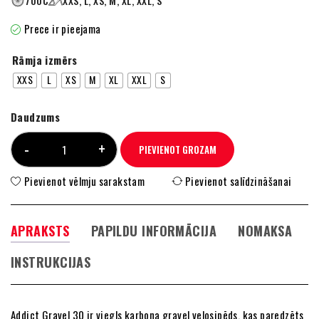
700C
XXS, L, XS, M, XL, XXL, S
Prece ir pieejama
Rāmja izmērs
XXS
L
XS
M
XL
XXL
S
Daudzums
PIEVIENOT GROZAM
Pievienot vēlmju sarakstam
Pievienot salīdzināšanai
APRAKSTS
PAPILDU INFORMĀCIJA
NOMAKSA
INSTRUKCIJAS
Addict Gravel 30 ir viegls karbona gravel velosipēds, kas paredzēts