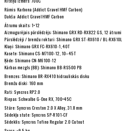
Riteņu izmērs: 700C
Rāmis: Karbona (Addict Gravel HMF Carbon)
Dakša: Addict Gravel HMF Carbon
Ātrumu skaits: 1×12
Aizmugurējais pārslēdzējs: Shimano GRX RD-RX822 GS, 12 ātrumi
Pārslēdzēji / bremžu rokturi: Shimano GRX ST-RX610 / BL-RX610L
Klaņi: Shimano GRX FC-RX610-1, 40T
Kasete: Shimano CS-M7100-12, 10–45T
Ķēde: Shimano CN-M6100-12
Kārbas mezgls (BB): Shimano BB-RS500 PB
Bremzes: Shimano BR-RX410 hidrauliskās disku
Bremžu diski: 160 mm
Rati: Syncros RP2.0
Riepas: Schwalbe G-One RX, 700×45C
Stūre: Syncros Creston 2.0 X Alloy, 31.8 mm
Sēdekļa stute: Syncros SP-R101-CF
Sēdeklis: Syncros Tofino Regular 2.0 Cutout
Svars: ~9.5 kg