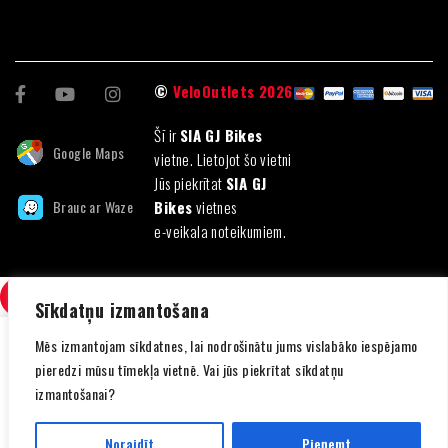
©
VeloOutlets 2026
Šī ir
SIA GJ Bikes
Google Maps
vietne. Lietojot šo vietni
Jūs piekrītat
SIA GJ
Brauc ar Waze
Bikes
vietnes
e-veikala noteikumiem.
SALĪDZINI
(0)
Sīkdatņu izmantošana
Mēs izmantojam sīkdatnes, lai nodrošinātu jums vislabāko iespējamo
pieredzi mūsu tīmekļa vietnē. Vai jūs piekrītat sīkdatņu
izmantošanai?
SALĪDZINI
Noraidīt
Pieņemt