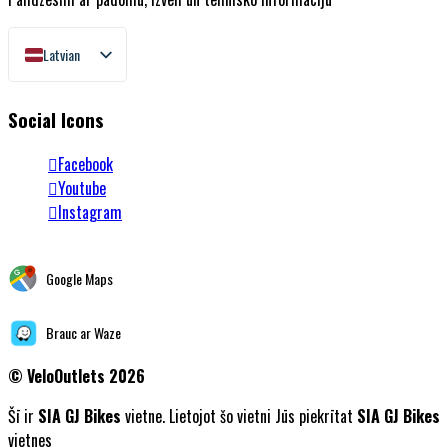
Latvian
English
Social Icons
Lithuanian
Estonian
Facebook
Youtube
Instagram
Google Maps
Brauc ar Waze
©
VeloOutlets 2026
Šī ir
SIA GJ Bikes
vietne. Lietojot šo vietni Jūs piekrītat
SIA GJ Bikes
vietnes