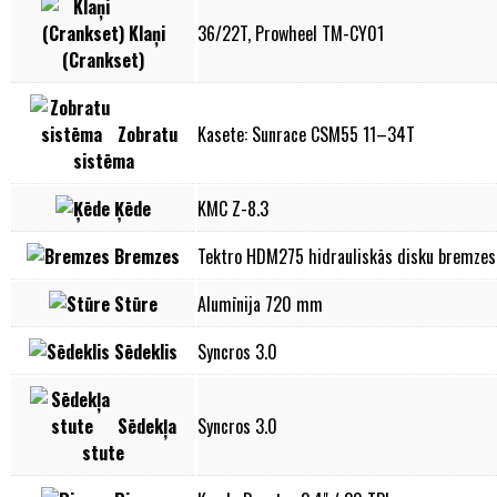
Klaņi
36/22T, Prowheel TM-CY01
(Crankset)
Zobratu
Kasete: Sunrace CSM55 11–34T
sistēma
Ķēde
KMC Z-8.3
Bremzes
Tektro HDM275 hidrauliskās disku bremzes
Stūre
Alumīnija 720 mm
Sēdeklis
Syncros 3.0
Sēdekļa
Syncros 3.0
stute