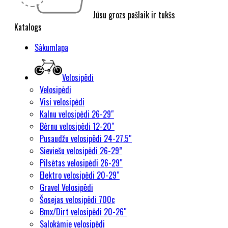
Jūsu grozs pašlaik ir tukšs
Katalogs
Sākumlapa
Velosipēdi
Velosipēdi
Visi velosipēdi
Kalnu velosipēdi 26-29″
Bērnu velosipēdi 12-20″
Pusaudžu velosipēdi 24-27.5″
Sieviešu velosipēdi 26-29”
Pilsētas velosipēdi 26-29″
Elektro velosipēdi 20-29″
Gravel Velosipēdi
Šosejas velosipēdi 700c
Bmx/Dirt velosipēdi 20-26″
Salokāmie velosipēdi