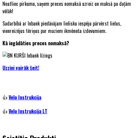
Neatliec pirkumu, saņem preces nomaksā uzreiz un maksā pa daļām
vēlāk!
Sadarbībā ar Inbank piedāvājam lielisku iespēju pārvērst lielus,
vienreizējus tēriņus par maziem ikmēneša izdevumiem.
Kā iegādāties preces nomaksā?
Uzzini vairāk šeit!
👍
Velo Instrukcija
👍
Velo Instrukcija LT
Saistītie Produkti