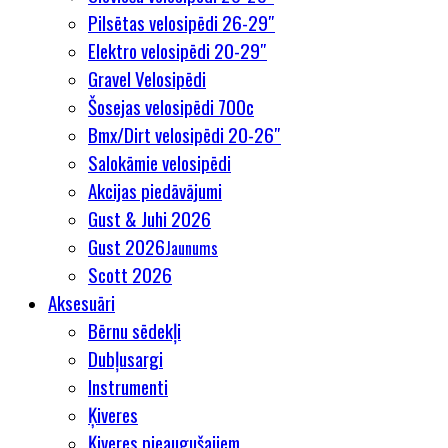
Pilsētas velosipēdi 26-29″
Elektro velosipēdi 20-29″
Gravel Velosipēdi
Šosejas velosipēdi 700c
Bmx/Dirt velosipēdi 20-26″
Salokāmie velosipēdi
Akcijas piedāvājumi
Gust & Juhi 2026
Gust 2026
Jaunums
Scott 2026
Aksesuāri
Bērnu sēdekļi
Dubļusargi
Instrumenti
Ķiveres
Ķiveres pieaugušajiem