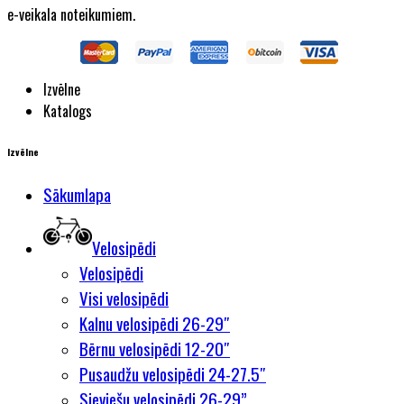
e-veikala noteikumiem.
Izvēlne
Katalogs
Izvēlne
Sākumlapa
Velosipēdi
Velosipēdi
Visi velosipēdi
Kalnu velosipēdi 26-29″
Bērnu velosipēdi 12-20″
Pusaudžu velosipēdi 24-27.5″
Sieviešu velosipēdi 26-29”