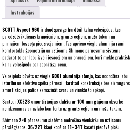
Apraksts
Papildu informācija
Nomaksa
Instrukcijas
SCOTT
Aspect 960
ir daudzpusīgs hardtail kalnu velosipēds, kas
paredzēts ikdienas braucieniem, grants ceļiem, meža takām un
pirmajiem bezceļa piedzīvojumiem. Tas apvieno vieglu alumīnija rāmi,
komfortablu ģeometriju un uzticamu Shimano pārnesumu sistēmu,
padarot to par labu izvēli iesācējiem un braucējiem, kuri meklē praktis
kalnu velosipēdu par saprātīgu cenu.
Velosipēds būvēts uz viegla
6061 alumīnija rāmja
, kas nodrošina labu
izturību un efektīvu spēka pārnesi. Hardtail konstrukcija bez aizmugure
amortizācijas palīdz samazināt svaru un vienkāršo apkopi.
Suntour
XCE28 amortizācijas dakša ar 100 mm gājienu
absorbē
nelīdzenumus un uzlabo komfortu uz grants ceļiem un meža takām.
Shimano
2×8
pārnesumu sistēma nodrošina vienkāršu un uzticamu
pārslēgšanos.
36/22T
klaņi kopā ar
11–34T
kaseti piedāvā plašu