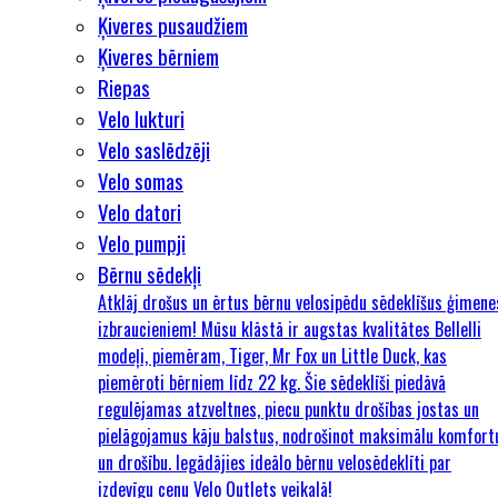
Ķiveres pusaudžiem
Ķiveres bērniem
Riepas
Velo lukturi
Velo saslēdzēji
Velo somas
Velo datori
Velo pumpji
Bērnu sēdekļi
Atklāj drošus un ērtus bērnu velosipēdu sēdeklīšus ģimene
izbraucieniem! Mūsu klāstā ir augstas kvalitātes Bellelli
modeļi, piemēram, Tiger, Mr Fox un Little Duck, kas
piemēroti bērniem līdz 22 kg. Šie sēdeklīši piedāvā
regulējamas atzveltnes, piecu punktu drošības jostas un
pielāgojamus kāju balstus, nodrošinot maksimālu komfort
un drošību. Iegādājies ideālo bērnu velosēdeklīti par
izdevīgu cenu Velo Outlets veikalā!