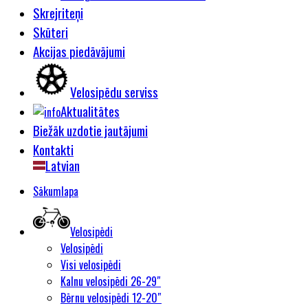
Skrejriteņi
Skūteri
Akcijas piedāvājumi
Velosipēdu serviss
Aktualitātes
Biežāk uzdotie jautājumi
Kontakti
Latvian
Sākumlapa
Velosipēdi
Velosipēdi
Visi velosipēdi
Kalnu velosipēdi 26-29″
Bērnu velosipēdi 12-20″