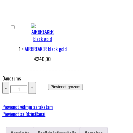
AIRBREAKER
black
gold
1
×
AIRBREAKER black gold
€
240,00
Daudzums
SCOTT
Pievienot grozam
Aspect
960
Black
Pievienot vēlmju sarakstam
daudzums
Pievienot salīdzināšanai