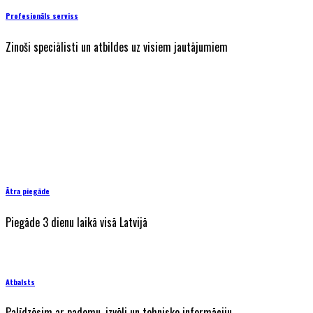
Profesionāls serviss
Zinoši speciālisti un atbildes uz visiem jautājumiem
Ātra piegāde
Piegāde 3 dienu laikā visā Latvijā
Atbalsts
Palīdzēsim ar padomu, izvēli un tehnisko informāciju