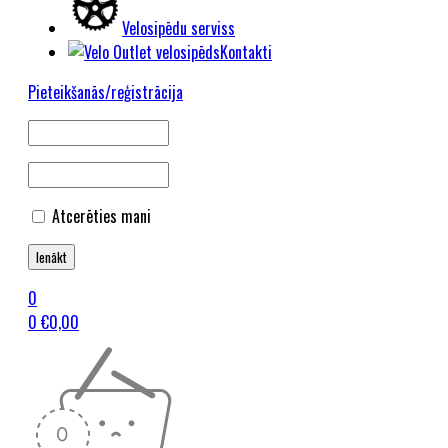
Velosipēdu serviss
Kontakti
Pieteikšanās/reģistrācija
Atcerēties mani
0
0
€
0,00