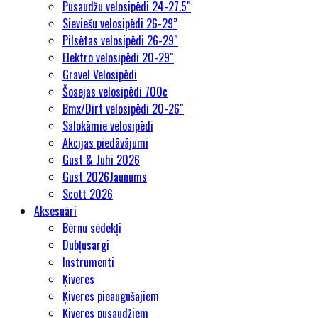
Pusaudžu velosipēdi 24-27.5″
Sieviešu velosipēdi 26-29”
Pilsētas velosipēdi 26-29″
Elektro velosipēdi 20-29″
Gravel Velosipēdi
Šosejas velosipēdi 700c
Bmx/Dirt velosipēdi 20-26″
Salokāmie velosipēdi
Akcijas piedāvājumi
Gust & Juhi 2026
Gust 2026
Jaunums
Scott 2026
Aksesuāri
Bērnu sēdekļi
Dubļusargi
Instrumenti
Ķiveres
Ķiveres pieaugušajiem
Ķiveres pusaudžiem