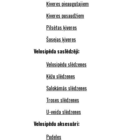
Ķiveres pieaugušajiem
Ķiveres pusaudžiem
Pilsētas ķiveres
Šosejas ķiveres
Velosipēda saslēdzēji:
Velosipēdu slēdzenes
Ķēžu slēdzenes
Salokāmās slēdzenes
Troses slēdzenes
U-veida slēdzenes
Velosipēdu aksesuāri:
Pudeles