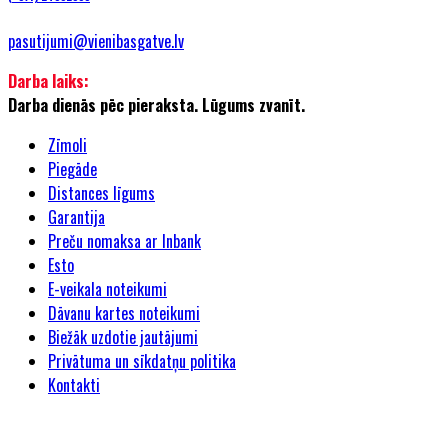
pasutijumi@vienibasgatve.lv
Darba laiks:
Darba dienās pēc pieraksta. Lūgums zvanīt.
Zīmoli
Piegāde
Distances līgums
Garantija
Preču nomaksa ar Inbank
Esto
E-veikala noteikumi
Dāvanu kartes noteikumi
Biežāk uzdotie jautājumi
Privātuma un sīkdatņu politika
Kontakti