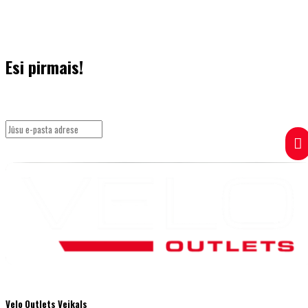
Esi pirmais!
Pieraksties jaunumiem un uzzini pirmais par īpašajiem piedāvājumiem.
Velo Outlets Veikals