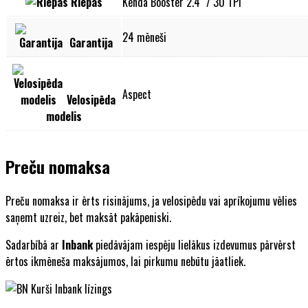
Riepas
Kenda Booster 2.4" / 30 TPI
24 mēneši
Garantija
Aspect
Velosipēda
modelis
Preču nomaksa
Preču nomaksa ir ērts risinājums, ja velosipēdu vai aprīkojumu vēlies
saņemt uzreiz, bet maksāt pakāpeniski.
Sadarbībā ar
Inbank
piedāvājam iespēju lielākus izdevumus pārvērst
ērtos ikmēneša maksājumos, lai pirkumu nebūtu jāatliek.