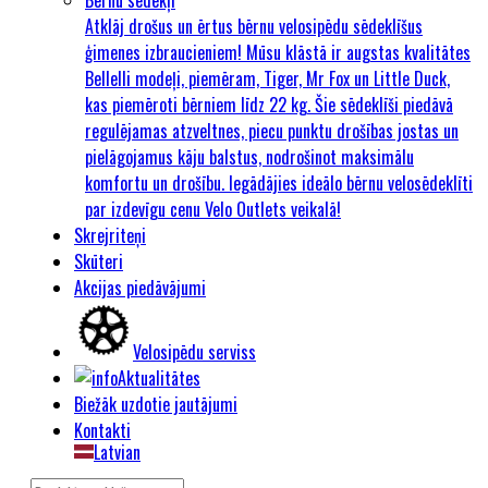
Atklāj drošus un ērtus bērnu velosipēdu sēdeklīšus
ģimenes izbraucieniem! Mūsu klāstā ir augstas kvalitātes
Bellelli modeļi, piemēram, Tiger, Mr Fox un Little Duck,
kas piemēroti bērniem līdz 22 kg. Šie sēdeklīši piedāvā
regulējamas atzveltnes, piecu punktu drošības jostas un
pielāgojamus kāju balstus, nodrošinot maksimālu
komfortu un drošību. Iegādājies ideālo bērnu velosēdeklīti
par izdevīgu cenu Velo Outlets veikalā!
Skrejriteņi
Skūteri
Akcijas piedāvājumi
Velosipēdu serviss
Aktualitātes
Biežāk uzdotie jautājumi
Kontakti
Latvian