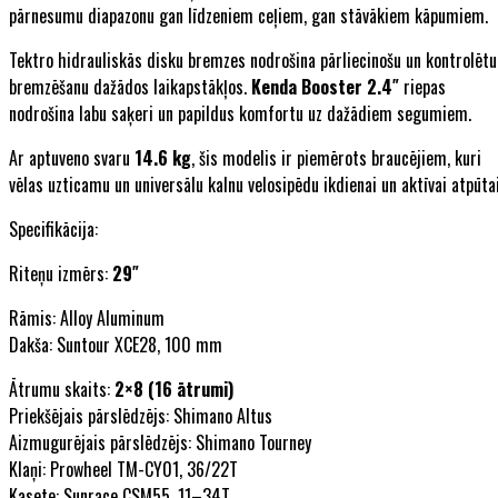
pārnesumu diapazonu gan līdzeniem ceļiem, gan stāvākiem kāpumiem.
Tektro hidrauliskās disku bremzes nodrošina pārliecinošu un kontrolētu
bremzēšanu dažādos laikapstākļos.
Kenda Booster 2.4″
riepas
nodrošina labu saķeri un papildus komfortu uz dažādiem segumiem.
Ar aptuveno svaru
14.6 kg
, šis modelis ir piemērots braucējiem, kuri
vēlas uzticamu un universālu kalnu velosipēdu ikdienai un aktīvai atpūtai
Specifikācija:
Riteņu izmērs:
29″
Rāmis: Alloy Aluminum
Dakša: Suntour XCE28, 100 mm
Ātrumu skaits:
2×8 (16 ātrumi)
Priekšējais pārslēdzējs: Shimano Altus
Aizmugurējais pārslēdzējs: Shimano Tourney
Klaņi: Prowheel TM-CY01, 36/22T
Kasete: Sunrace CSM55, 11–34T