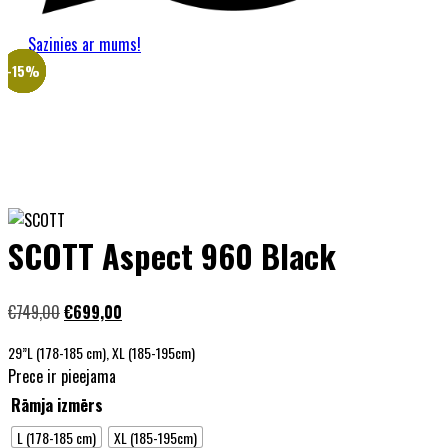
Sazinies ar mums!
-24%
-25%
-23%
-15%
-10%
-15%
-17%
-11%
-7%
SCOTT Aspect 960 Black
Sākotnējā
Pašreizējā
€
749,00
€
699,00
cena
cena
29”
L (178-185 cm), XL (185-195cm)
bija:
ir:
Prece ir pieejama
€749,00.
€699,00.
Rāmja izmērs
L (178-185 cm)
XL (185-195cm)