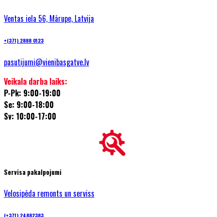
Ventas iela 56, Mārupe, Latvija
+(371) 2888 0123
pasutijumi@vienibasgatve.lv
Veikala darba laiks:
P-Pk: 9:00-19:00
Se: 9:00-18:00
Sv: 10:00-17:00
Servisa pakalpojumi
Velosipēda remonts un serviss
(+371) 24882383