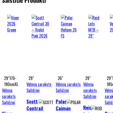
29"
170-
29"
26"
29"
29"
190cm
XL
Vēlmju saraksts
Vēlmju saraksts
Vēlmju
185
Vēlmju
Salīdzini
Salīdzini
saraksts
Vēlm
saraksts
Salīdzini
sara
Scott
Polar
Salīdzini
Salīd
Reid
Contrail
Caiman