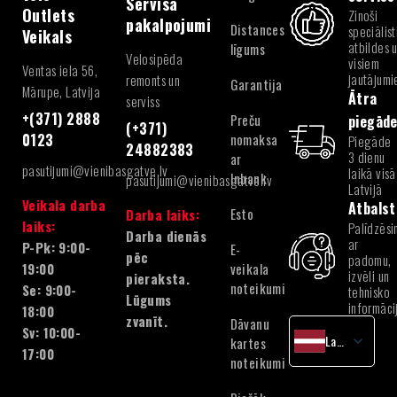
Servisa
Outlets
Zinoši
pakalpojumi
Distances
speciālist
Veikals
atbildes 
līgums
Velosipēda
visiem
Ventas iela 56,
jautājum
remonts un
Garantija
Mārupe, Latvija
Ātra
serviss
+(371) 2888
Preču
piegād
(+371)
nomaksa
0123
Piegāde
24882383
3 dienu
ar
pasutijumi@vienibasgatve.lv
laikā visā
Inbank
pasutijumi@vienibasgatve.lv
Latvijā
Veikala darba
Atbalst
Esto
Darba laiks:
laiks:
Palīdzēsi
Darba dienās
ar
P-Pk: 9:00-
E-
pēc
padomu,
veikala
19:00
izvēli un
pieraksta.
noteikumi
Se: 9:00-
tehnisko
Lūgums
informāci
18:00
zvanīt.
Dāvanu
Sv: 10:00-
Latvian
kartes
17:00
noteikumi
English
Lithuanian