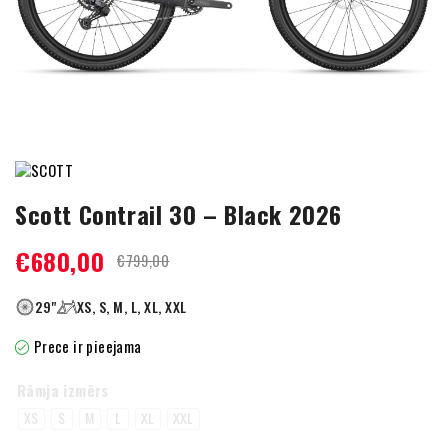
Scott Contrail 30 – Black 2026
€
680,00
€
799,00
29"
XS, S, M, L, XL, XXL
Prece ir pieejama
Rāmja izmērs
XS
S
M
L
XL
XXL