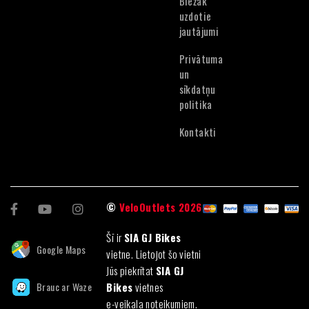
Biežāk
Estonian
uzdotie
jautājumi
Privātuma
un
sīkdatņu
politika
Kontakti
©
VeloOutlets 2026
Šī ir
SIA GJ Bikes
Google Maps
vietne. Lietojot šo vietni
Jūs piekrītat
SIA GJ
Brauc ar Waze
Bikes
vietnes
e-veikala noteikumiem.