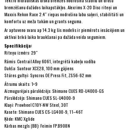
Tektro hidrauliskās disku bremzes nodrošina stabilu un drošu
bremzēšanu dažādos laikapstākļos. Alexrims X-20 Disc riteņi un
Maxxis Rekon Race 2.4″ riepas nodrošina labu saķeri, stabilitāti un
komfortu uz meža takām un grants seguma.
Ar aptuveno svaru ap 14.3 kg šis modelis ir piemērots iesācējiem un
aktīvai brīvā laika braukšanai pa dažāda veida segumiem.
Specifikācija:
Riteņu izmērs: 29″
Rāmis: Contrail Alloy 6061, integrētā kabeļu vadība
Dakša: Suntour XCE28, 100 mm gājiens
Stūres gultņi: Syncros OE Press Fit, ZS56-62 mm
Ātrumu skaits: 1×9
Aizmugurējais pārslēdzējs: Shimano CUES RD-U4000-GS
Pārslēdzējs: Shimano CUES SL-U4000-9
Klaņi: Prowheel C10Y-NW Steel, 30T
Kasete: Shimano CUES CS-LG400-9, 11–46T
Ķēde: KMC Xglide
Kārbas mezgls (BB): Feimin FP.B908N