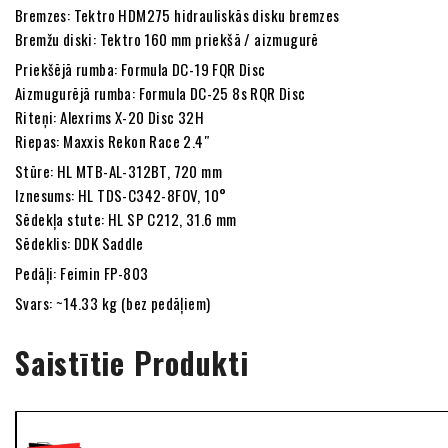
Bremzes: Tektro HDM275 hidrauliskās disku bremzes
Bremžu diski: Tektro 160 mm priekšā / aizmugurē
Priekšējā rumba: Formula DC-19 FQR Disc
Aizmugurējā rumba: Formula DC-25 8s RQR Disc
Riteņi: Alexrims X-20 Disc 32H
Riepas: Maxxis Rekon Race 2.4″
Stūre: HL MTB-AL-312BT, 720 mm
Iznesums: HL TDS-C342-8FOV, 10°
Sēdekļa stute: HL SP C212, 31.6 mm
Sēdeklis: DDK Saddle
Pedāļi: Feimin FP-803
Svars: ~14.33 kg (bez pedāļiem)
Saistītie Produkti