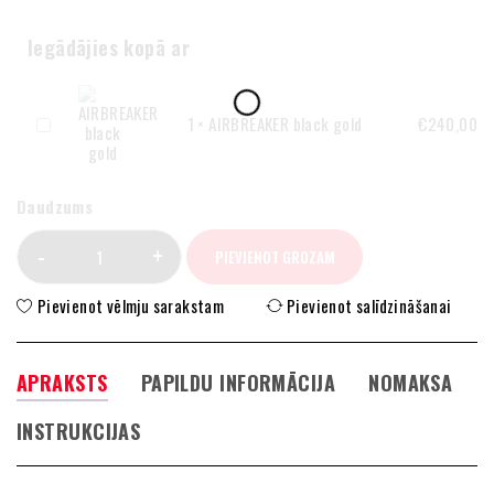
Iegādājies kopā ar
AIRBREAKER
1
×
AIRBREAKER black gold
€
240,00
black
gold
Daudzums
PIEVIENOT GROZAM
Pievienot vēlmju sarakstam
Pievienot salīdzināšanai
APRAKSTS
PAPILDU INFORMĀCIJA
NOMAKSA
INSTRUKCIJAS