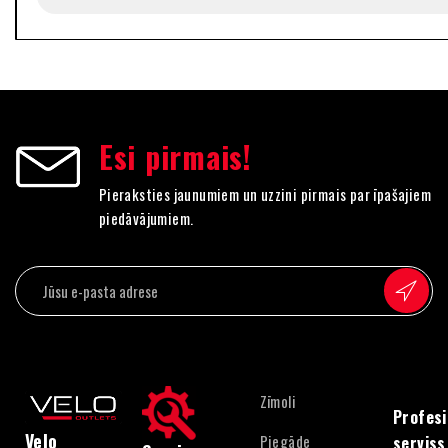
Esi pirmais!
Pieraksties jaunumiem un uzzini pirmais par īpašajiem
piedāvājumiem.
Zīmoli
Profesi
Velo
Piegāde
serviss