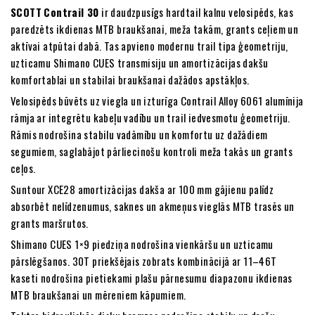
SCOTT
Contrail 30
ir daudzpusīgs hardtail kalnu velosipēds, kas
paredzēts ikdienas MTB braukšanai, meža takām, grants ceļiem un
aktīvai atpūtai dabā. Tas apvieno modernu trail tipa ģeometriju,
uzticamu Shimano CUES transmisiju un amortizācijas dakšu
komfortablai un stabilai braukšanai dažādos apstākļos.
Velosipēds būvēts uz viegla un izturīga Contrail Alloy 6061 alumīnija
rāmja ar integrētu kabeļu vadību un trail iedvesmotu ģeometriju.
Rāmis nodrošina stabilu vadāmību un komfortu uz dažādiem
segumiem, saglabājot pārliecinošu kontroli meža takās un grants
ceļos.
Suntour XCE28 amortizācijas dakša ar 100 mm gājienu palīdz
absorbēt nelīdzenumus, saknes un akmeņus vieglās MTB trasēs un
grants maršrutos.
Shimano CUES 1×9 piedziņa nodrošina vienkāršu un uzticamu
pārslēgšanos. 30T priekšējais zobrats kombinācijā ar 11–46T
kaseti nodrošina pietiekami plašu pārnesumu diapazonu ikdienas
MTB braukšanai un mēreniem kāpumiem.