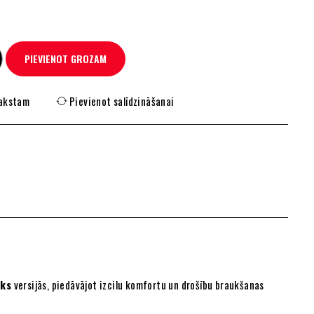
PIEVIENOT GROZAM
rakstam
Pievienot salīdzināšanai
aks
versijās, piedāvājot izcilu komfortu un drošību braukšanas