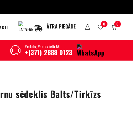
0
0
ĀTRA PIEGĀDE
AKTI
Veikals, Ventas ielā 56
+(371) 2888 0123
nu sēdeklis Balts/Tirkīzs