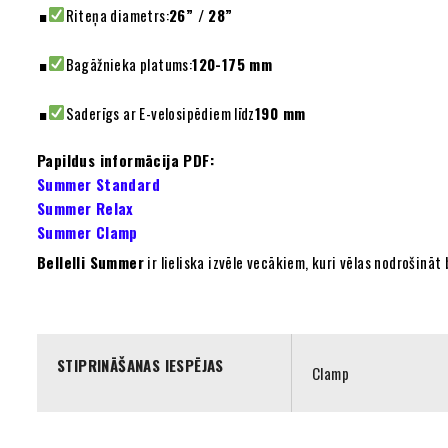
Riteņa diametrs:
26” / 28”
Bagāžnieka platums:
120-175 mm
Saderīgs ar E-velosipēdiem līdz
190 mm
Papildus informācija PDF:
Summer Standard
Summer Relax
Summer Clamp
Bellelli Summer
ir lieliska izvēle vecākiem, kuri vēlas nodrošin
STIPRINĀŠANAS IESPĒJAS
Clamp