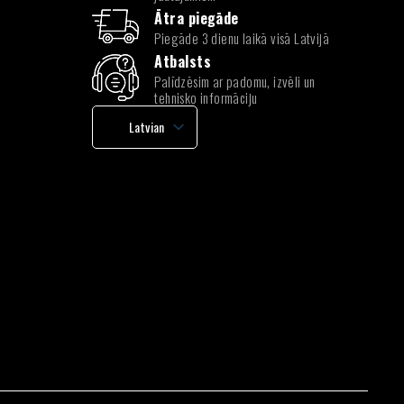
Ātra piegāde
Piegāde 3 dienu laikā visā Latvijā
Atbalsts
Palīdzēsim ar padomu, izvēli un
tehnisko informāciju
Latvian
English
Lithuanian
Estonian