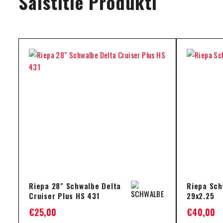
Saistītie Produkti
Riepa 28" Schwalbe Delta
Riepa Sch
Cruiser Plus HS 431
29x2.25
€
25,00
€
40,00