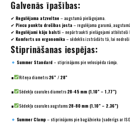
Galvenās īpašības:
✔
Regulējama atzveltne
– augstumā pielāgojama.
✔
Piecu punktu drošības josta
– regulējama garumā, augstumā u
✔
Regulējami kāju balsti
– nepārtraukti pielāgojami atbilstoš
✔
Komforts un ergonomika
– sēdeklis izstrādāts tā, lai nodro
Stiprināšanas iespējas:
Summer Standard
– stiprinājums pie velosipēda rāmja.
Riteņa diametrs:
26” / 28”
Sēdekļa caurules diametrs:
28-45 mm (1.10” – 1.77”)
Sēdekļa caurules augstums:
28-80 mm (1.10” – 2.36”)
Summer Clamp
– stiprinājums pie bagāžnieka (saderīgs ar IS