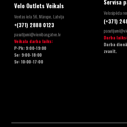
Servisa 
Velo Outlets Veikals
Velosipēda rem
Ventas iela 56, Mārupe, Latvija
(+371) 2
+(371) 2888 0123
pasutijumi@vi
pasutijumi@vienibasgatve.lv
Darba laiks
Veikala darba laiks:
Darba dienā
P-Pk: 9:00-19:00
zvanīt.
Se: 9:00-18:00
Sv: 10:00-17:00