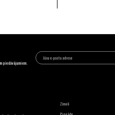
em piedāvājumiem.
Zīmoli
Piegāde