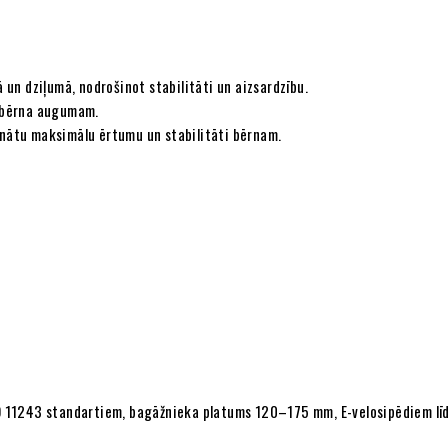
n dziļumā, nodrošinot stabilitāti un aizsardzību.
i bērna augumam.
šinātu maksimālu ērtumu un stabilitāti bērnam.
O 11243 standartiem, bagāžnieka platums 120–175 mm, E-velosipēdiem lī