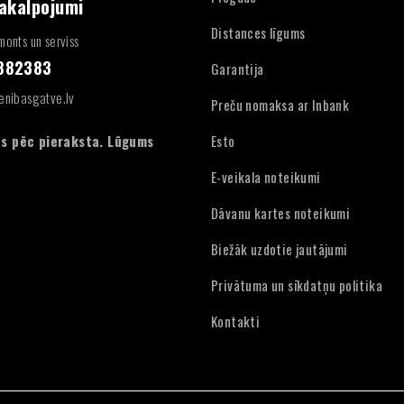
pakalpojumi
Distances līgums
onts un serviss
4882383
Garantija
enibasgatve.lv
Preču nomaksa ar Inbank
:
s pēc pieraksta. Lūgums
Esto
E-veikala noteikumi
Dāvanu kartes noteikumi
Biežāk uzdotie jautājumi
Privātuma un sīkdatņu politika
Kontakti