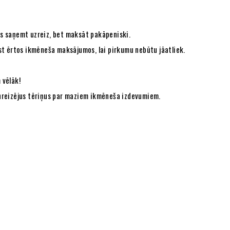
ies saņemt uzreiz, bet maksāt pakāpeniski.
st ērtos ikmēneša maksājumos, lai pirkumu nebūtu jāatliek.
 vēlāk!
ienreizējus tēriņus par maziem ikmēneša izdevumiem.