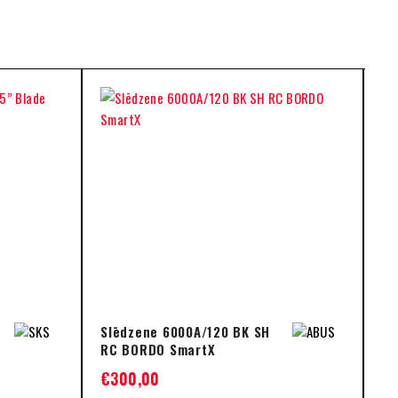
Slēdzene 6000A/120 BK SH
Ri
RC BORDO SmartX
29
Gu
€
300,00
€