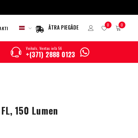
0
0
ĀTRA PIEGĀDE
AKTI
Veikals, Ventas ielā 56
+(371) 2888 0123
 FL, 150 Lumen