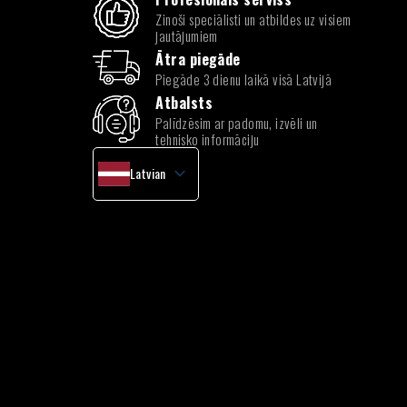
Zinoši speciālisti un atbildes uz visiem
jautājumiem
Ātra piegāde
Piegāde 3 dienu laikā visā Latvijā
Atbalsts
Palīdzēsim ar padomu, izvēli un
tehnisko informāciju
Latvian
English
Lithuanian
Estonian