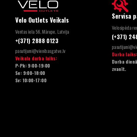
Servisa 
Velo Outlets Veikals
Velosipēda rem
Ventas iela 56, Mārupe, Latvija
(+371) 2
+(371) 2888 0123
pasutijumi@vi
pasutijumi@vienibasgatve.lv
Darba laiks
Veikala darba laiks:
Darba dienā
P-Pk: 9:00-19:00
zvanīt.
Se: 9:00-18:00
Sv: 10:00-17:00