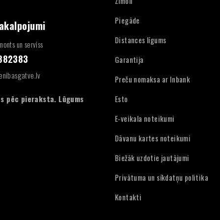
Zīmoli
Piegāde
pakalpojumi
Distances līgums
onts un serviss
4882383
Garantija
enibasgatve.lv
Preču nomaksa ar Inbank
:
s pēc pieraksta. Lūgums
Esto
E-veikala noteikumi
Dāvanu kartes noteikumi
Biežāk uzdotie jautājumi
Privātuma un sīkdatņu politika
Kontakti