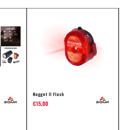
Nugget II Flash
HE
€
15,00
€