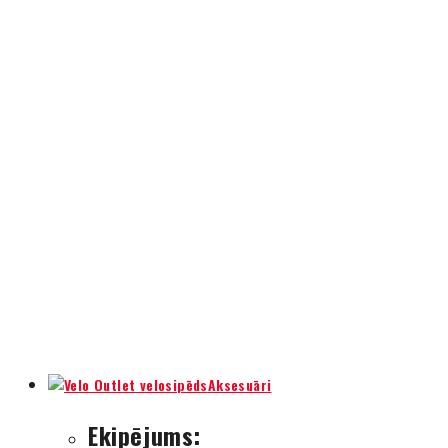
Aksesuāri
Ekipējums: