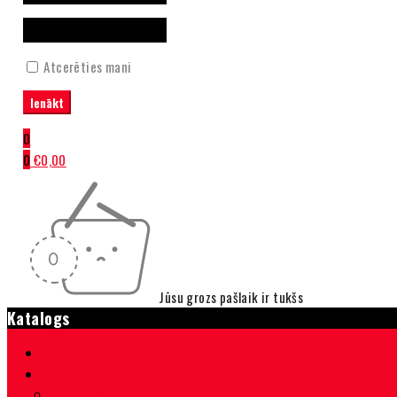
Atcerēties mani
0
0
€
0,00
Jūsu grozs pašlaik ir tukšs
Katalogs
Sākumlapa
Velosipēdi
Velosipēdi