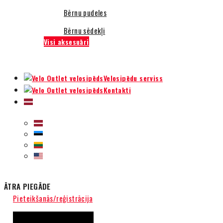
Bērnu pudeles
Bērnu sēdekļi
Visi aksesuāri
Velosipēdu serviss
Kontakti
ĀTRA PIEGĀDE
Pieteikšanās/reģistrācija