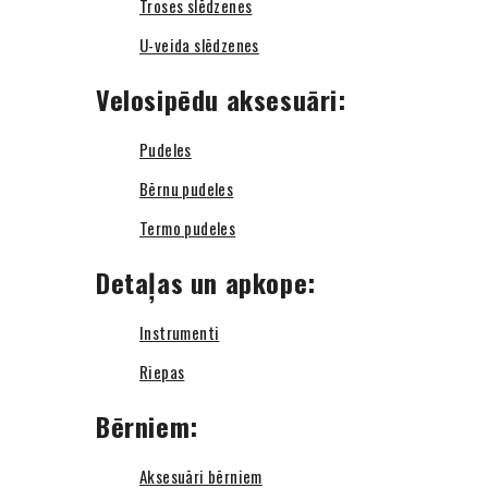
Troses slēdzenes
U-veida slēdzenes
Velosipēdu aksesuāri:
Pudeles
Bērnu pudeles
Termo pudeles
Detaļas un apkope:
Instrumenti
Riepas
Bērniem:
Aksesuāri bērniem