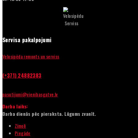
Servisa pakalpojumi
Velosipēda remonts un serviss
(+371) 24882383
pasutijumi@vienibasgatve.lv
Darba laiks:
Darba dienās pēc pieraksta. Lūgums zvanīt.
Zīmoli
Piegāde