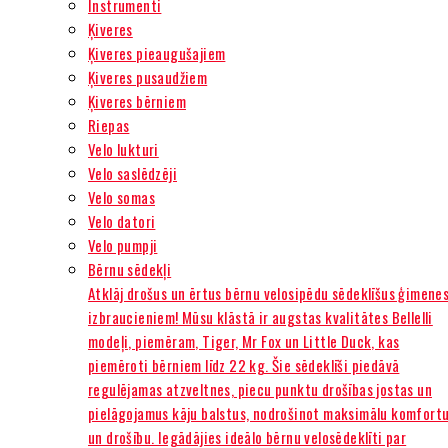
Instrumenti
Ķiveres
Ķiveres pieaugušajiem
Ķiveres pusaudžiem
Ķiveres bērniem
Riepas
Velo lukturi
Velo saslēdzēji
Velo somas
Velo datori
Velo pumpji
Bērnu sēdekļi
Atklāj drošus un ērtus bērnu velosipēdu sēdeklīšus ģimene
izbraucieniem! Mūsu klāstā ir augstas kvalitātes Bellelli
modeļi, piemēram, Tiger, Mr Fox un Little Duck, kas
piemēroti bērniem līdz 22 kg. Šie sēdeklīši piedāvā
regulējamas atzveltnes, piecu punktu drošības jostas un
pielāgojamus kāju balstus, nodrošinot maksimālu komfort
un drošību. Iegādājies ideālo bērnu velosēdeklīti par