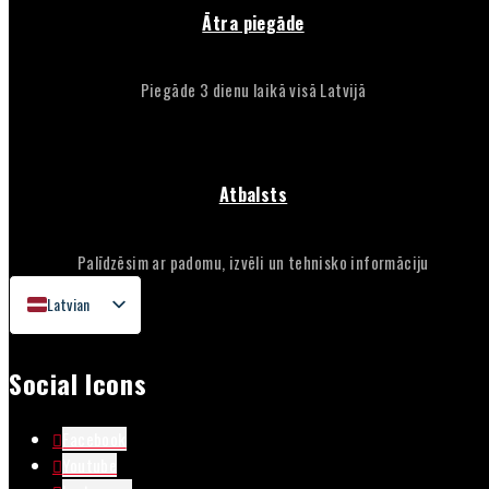
Ātra piegāde
Piegāde 3 dienu laikā visā Latvijā
Atbalsts
Palīdzēsim ar padomu, izvēli un tehnisko informāciju
Latvian
English
Social Icons
Lithuanian
Estonian
Facebook
Youtube