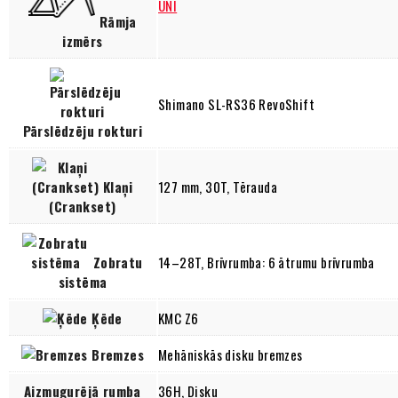
UNI
Rāmja
izmērs
Shimano SL-RS36 RevoShift
Pārslēdzēju rokturi
Klaņi
127 mm, 30T, Tērauda
(Crankset)
Zobratu
14–28T, Brīvrumba: 6 ātrumu brīvrumba
sistēma
Ķēde
KMC Z6
Bremzes
Mehāniskās disku bremzes
Aizmugurējā rumba
36H, Disku