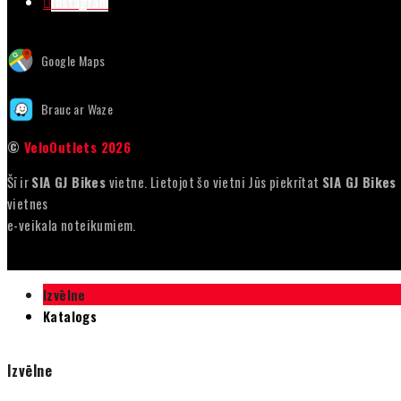
Instagram
Google Maps
Brauc ar Waze
©
VeloOutlets 2026
Šī ir
SIA GJ Bikes
vietne. Lietojot šo vietni Jūs piekrītat
SIA GJ Bikes
vietnes
e-veikala noteikumiem.
Izvēlne
Katalogs
Izvēlne