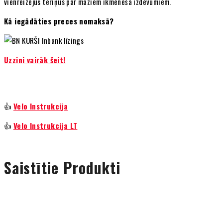
vienreizējus tēriņus par maziem ikmēneša izdevumiem.
Kā iegādāties preces nomaksā?
Uzzini vairāk šeit!
👍
Velo Instrukcija
👍
Velo Instrukcija LT
Saistītie Produkti