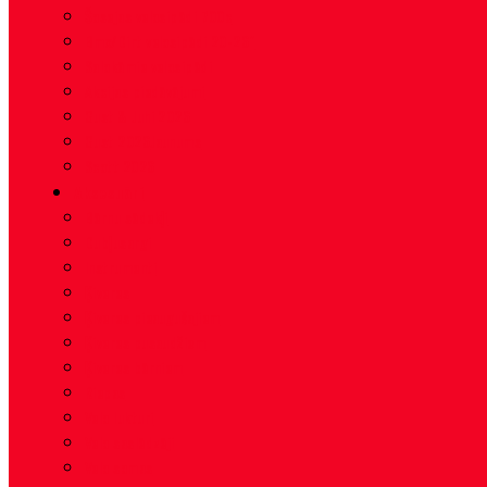
Šosejas velosipēdi 700c
Bmx/Dirt velosipēdi 20-26″
Salokāmie velosipēdi
Akcijas piedāvājumi
Gust & Juhi 2026
Gust 2026
Jaunums
Scott 2026
Aksesuāri
Bērnu sēdekļi
Dubļusargi
Instrumenti
Ķiveres
Ķiveres pieaugušajiem
Ķiveres pusaudžiem
Ķiveres bērniem
Riepas
Velo lukturi
Velo saslēdzēji
Velo somas