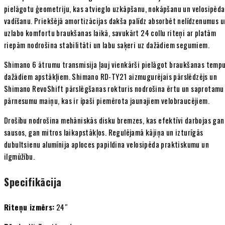
pielāgotu ģeometriju, kas atvieglo uzkāpšanu, nokāpšanu un velosipēda
vadīšanu. Priekšējā amortizācijas dakša palīdz absorbēt nelīdzenumus u
uzlabo komfortu braukšanas laikā, savukārt 24 collu riteņi ar platām
riepām nodrošina stabilitāti un labu saķeri uz dažādiem segumiem.
Shimano 6 ātrumu transmisija ļauj vienkārši pielāgot braukšanas temp
dažādiem apstākļiem. Shimano RD-TY21 aizmugurējais pārslēdzējs un
Shimano RevoShift pārslēgšanas rokturis nodrošina ērtu un saprotamu
pārnesumu maiņu, kas ir īpaši piemērota jaunajiem velobraucējiem.
Drošību nodrošina mehāniskās disku bremzes, kas efektīvi darbojas gan
sausos, gan mitros laikapstākļos. Regulējamā kājiņa un izturīgās
dubultsienu alumīnija aploces papildina velosipēda praktiskumu un
ilgmūžību.
Specifikācija
Riteņu izmērs:
24″