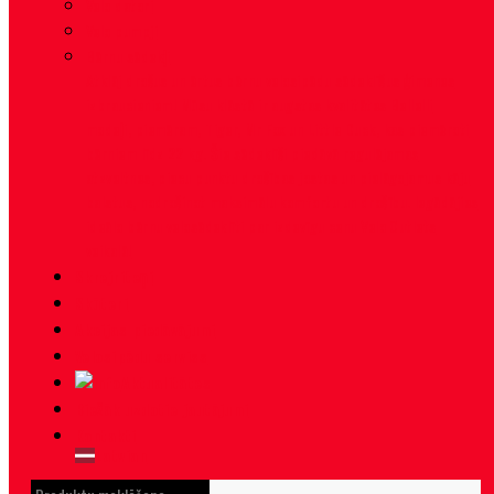
Velo datori
Velo pumpji
Bērnu sēdekļi
Atklāj drošus un ērtus bērnu velosipēdu sēdeklīšus ģimenes
izbraucieniem! Mūsu klāstā ir augstas kvalitātes Bellelli
modeļi, piemēram, Tiger, Mr Fox un Little Duck, kas piemēroti
bērniem līdz 22 kg. Šie sēdeklīši piedāvā regulējamas
atzveltnes, piecu punktu drošības jostas un pielāgojamus kāju
balstus, nodrošinot maksimālu komfortu un drošību. Iegādājies
ideālo bērnu velosēdeklīti par izdevīgu cenu Velo Outlets
veikalā!
Skrejriteņi
Skūteri
Akcijas piedāvājumi
Velosipēdu serviss
Aktualitātes
Biežāk uzdotie jautājumi
Kontakti
Latvian