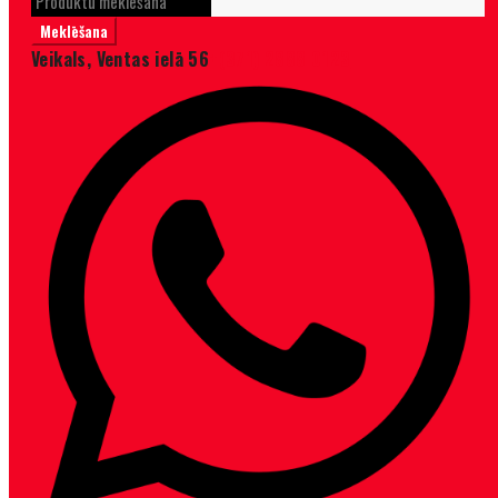
Veikals, Ventas ielā 56
+(371) 2888 0123