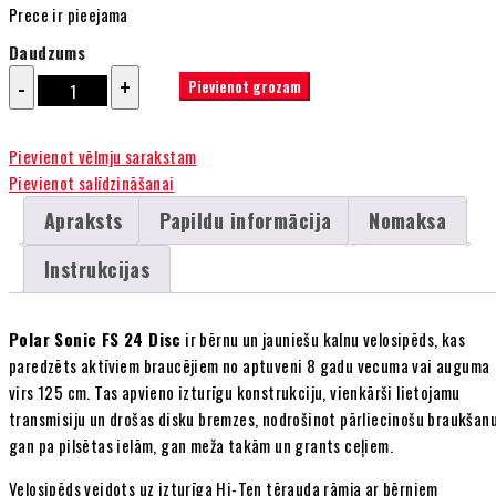
Prece ir pieejama
Daudzums
Polar
Pievienot grozam
Sonic
24"
Pievienot vēlmju sarakstam
FS
Pievienot salīdzināšanai
DISK
Orange
Apraksts
Papildu informācija
Nomaksa
daudzums
Instrukcijas
Polar Sonic FS 24 Disc
ir bērnu un jauniešu kalnu velosipēds, kas
paredzēts aktīviem braucējiem no aptuveni 8 gadu vecuma vai auguma
virs 125 cm. Tas apvieno izturīgu konstrukciju, vienkārši lietojamu
transmisiju un drošas disku bremzes, nodrošinot pārliecinošu braukšan
gan pa pilsētas ielām, gan meža takām un grants ceļiem.
Velosipēds veidots uz izturīga Hi-Ten tērauda rāmja ar bērniem