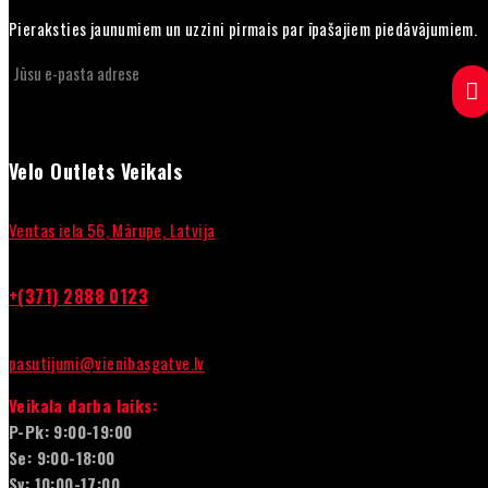
Pieraksties jaunumiem un uzzini pirmais par īpašajiem piedāvājumiem.
Velo Outlets Veikals
Ventas iela 56, Mārupe, Latvija
+(371) 2888 0123
pasutijumi@vienibasgatve.lv
Veikala darba laiks:
P-Pk: 9:00-19:00
Se: 9:00-18:00
Sv: 10:00-17:00