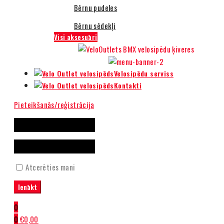
Bērnu pudeles
Bērnu sēdekļi
Visi aksesuāri
Velosipēdu serviss
Kontakti
Pieteikšanās/reģistrācija
Atcerēties mani
0
0
€
0,00