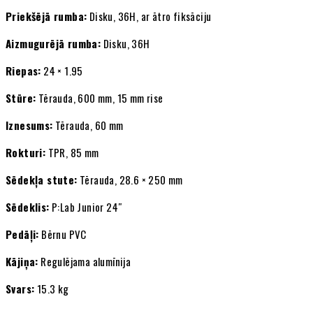
Priekšējā rumba:
Disku, 36H, ar ātro fiksāciju
Aizmugurējā rumba:
Disku, 36H
Riepas:
24 × 1.95
Stūre:
Tērauda, 600 mm, 15 mm rise
Iznesums:
Tērauda, 60 mm
Rokturi:
TPR, 85 mm
Sēdekļa stute:
Tērauda, 28.6 × 250 mm
Sēdeklis:
P:Lab Junior 24″
Pedāļi:
Bērnu PVC
Kājiņa:
Regulējama alumīnija
Svars:
15.3 kg