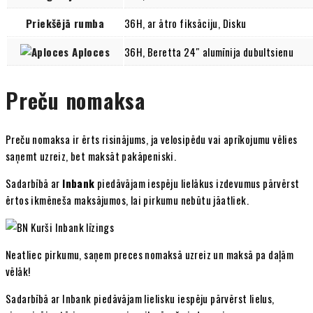
Priekšējā rumba
36H, ar ātro fiksāciju, Disku
Aploces
36H, Beretta 24″ alumīnija dubultsienu
Preču nomaksa
Preču nomaksa ir ērts risinājums, ja velosipēdu vai aprīkojumu vēlies
saņemt uzreiz, bet maksāt pakāpeniski.
Sadarbībā ar
Inbank
piedāvājam iespēju lielākus izdevumus pārvērst
ērtos ikmēneša maksājumos, lai pirkumu nebūtu jāatliek.
Neatliec pirkumu, saņem preces nomaksā uzreiz un maksā pa daļām
vēlāk!
Sadarbībā ar Inbank piedāvājam lielisku iespēju pārvērst lielus,