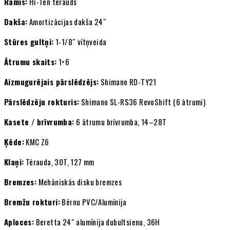
Rāmis:
Hi-Ten tērauds
Dakša:
Amortizācijas dakša 24″
Stūres gultņi:
1-1/8″ vītņveida
Ātrumu skaits:
1×6
Aizmugurējais pārslēdzējs:
Shimano RD-TY21
Pārslēdzēju rokturis:
Shimano SL-RS36 RevoShift (6 ātrumi)
Kasete / brīvrumba:
6 ātrumu brīvrumba, 14–28T
Ķēde:
KMC Z6
Klaņi:
Tērauda, 30T, 127 mm
Bremzes:
Mehāniskās disku bremzes
Bremžu rokturi:
Bērnu PVC/Alumīnija
Aploces:
Beretta 24″ alumīnija dubultsienu, 36H