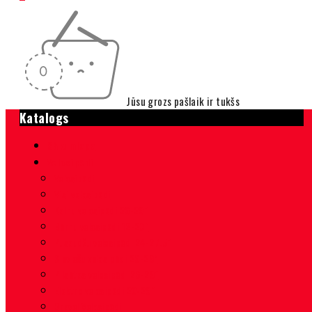
Jūsu grozs pašlaik ir tukšs
Katalogs
Sākumlapa
Velosipēdi
Velosipēdi
Visi velosipēdi
Kalnu velosipēdi 26-29″
Bērnu velosipēdi 12-20″
Pusaudžu velosipēdi 24-27.5″
Sieviešu velosipēdi 26-29”
Pilsētas velosipēdi 26-29″
Elektro velosipēdi 20-29″
Gravel Velosipēdi