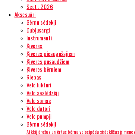
Scott 2026
Aksesuāri
Bērnu sēdekļi
Dubļusargi
Instrumenti
Ķiveres
Ķiveres pieaugušajiem
Ķiveres pusaudžiem
Ķiveres bērniem
Riepas
Velo lukturi
Velo saslēdzēji
Velo somas
Velo datori
Velo pumpji
Bērnu sēdekļi
Atklāj drošus un ērtus bērnu velosipēdu sēdeklīšus ģimene