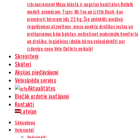
izbraucieniem! Mūsu klāstā ir augstas kvalitātes Bellelli
modeļi, piemēram, Tiger, Mr Fox un Little Duck, kas
piemēroti bērniem līdz 22 kg. Šie sēdeklīši piedāvā
regulējamas atzveltnes, piecu punktu drošības jostas un
pielāgojamus kāju balstus, nodrošinot maksimālu komfort
un drošību. Iegādājies ideālo bērnu velosēdeklīti par
izdevīgu cenu Velo Outlets veikalā!
Skrejriteņi
Skūteri
Akcijas piedāvājumi
Velosipēdu serviss
Aktualitātes
Biežāk uzdotie jautājumi
Kontakti
Latvian
Sākumlapa
Velosipēdi
Velosipēdi