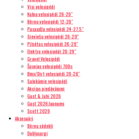
Visi velosipēdi
Kalnu velosipēdi 26-29″
Bērnu velosipēdi 12-20″
Pusaudžu velosipēdi 24-27.5″
Sieviešu velosipēdi 26-29”
Pilsētas velosipēdi 26-29″
Elektro velosipēdi 20-29″
Gravel Velosipēdi
Šosejas velosipēdi 700c
Bmx/Dirt velosipēdi 20-26″
Salokāmie velosipēdi
Akcijas piedāvājumi
Gust & Juhi 2026
Gust 2026
Jaunums
Scott 2026
Aksesuāri
Bērnu sēdekļi
Dubļusargi