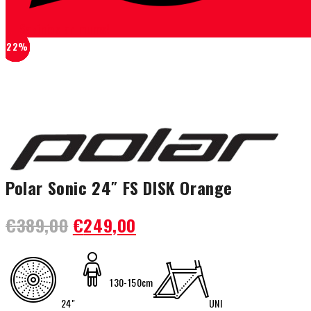
Sazinies ar mums!
-36%
-64%
-22%
-15%
-10%
-7%
Polar Sonic 24″ FS DISK Orange
Sākotnējā
Pašreizējā
€
389,00
€
249,00
cena
cena
bija:
ir:
€389,00.
€249,00.
130-150cm
24"
UNI