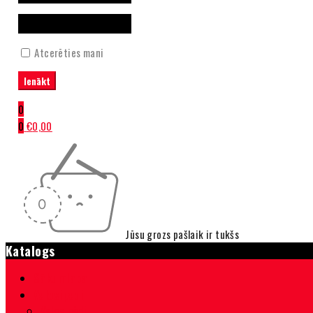
Atcerēties mani
0
0
€
0,00
Jūsu grozs pašlaik ir tukšs
Katalogs
Sākumlapa
Velosipēdi
Velosipēdi