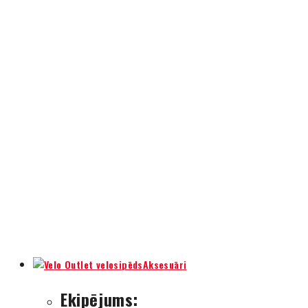
Aksesuāri
Ekipējums: