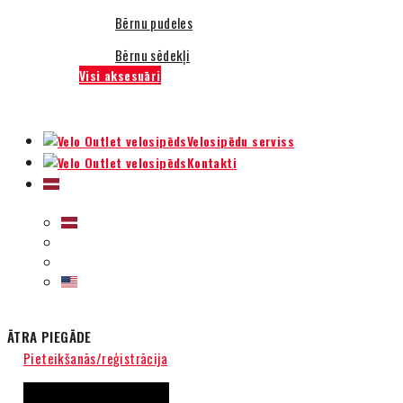
Bērnu pudeles
Bērnu sēdekļi
Visi aksesuāri
Velosipēdu serviss
Kontakti
ĀTRA PIEGĀDE
Pieteikšanās/reģistrācija