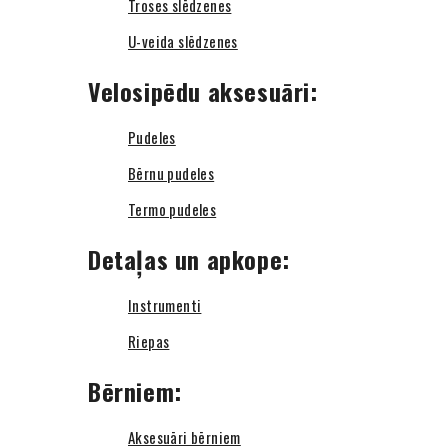
Troses slēdzenes
U-veida slēdzenes
Velosipēdu aksesuāri:
Pudeles
Bērnu pudeles
Termo pudeles
Detaļas un apkope:
Instrumenti
Riepas
Bērniem:
Aksesuāri bērniem