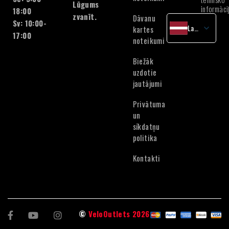
Lūgums
informāci
18:00
zvanīt.
Dāvanu
Sv: 10:00-
Latvian
kartes
17:00
noteikumi
English
Lithuanian
Biežāk
Estonian
uzdotie
jautājumi
Privātuma
un
sīkdatņu
politika
Kontakti
©
VeloOutlets 2026