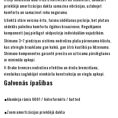
priekšējā amortizācijas dakša samazina vibrācijas, uzlabojot
komfortu un samazinot roku nogurumu.
Izliektā stūre veicina ērtu, taisnu sēdēšanas pozīciju, bet platais
sēdeklis palielina komfortu ilgākos braucienos. Regulējamie
komponenti ļauj pielāgot sēdpozīciju individuālām vajadzībām.
Shimano 3×7 piedziņas sistēma nodrošina plašu pārnesumu klāstu,
kas atvieglo braukšanu gan kalnā, gan ātrā kustībā pa līdzenumu.
Shimano komponentes garantē precīzu un uzticamu pārslēgšanos
ar minimālu apkopi.
V-Brake bremzes nodrošina efektīvu un drošu bremzēšanu,
vienlaikus saglabājot vienkāršu konstrukciju un vieglu apkopi.
Galvenās īpašības
Alumīnija rāmis 6061 / hidroformēts / butted
Zoom amortizācijas priekšējā dakša