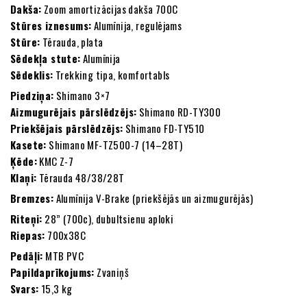
Dakša:
Zoom amortizācijas dakša 700C
Stūres iznesums:
Alumīnija, regulējams
Stūre:
Tērauda, plata
Sēdekļa stute:
Alumīnija
Sēdeklis:
Trekking tipa, komfortabls
Piedziņa:
Shimano 3×7
Aizmugurējais pārslēdzējs:
Shimano RD-TY300
Priekšējais pārslēdzējs:
Shimano FD-TY510
Kasete:
Shimano MF-TZ500-7 (14–28T)
Ķēde:
KMC Z-7
Klaņi:
Tērauda 48/38/28T
Bremzes:
Alumīnija V-Brake (priekšējās un aizmugurējās)
Riteņi:
28” (700c), dubultsienu aploki
Riepas:
700x38C
Pedāļi:
MTB PVC
Papildaprīkojums:
Zvaniņš
Svars:
15,3 kg