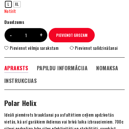
L
XL
Notīrīt
Daudzums
PIEVIENOT GROZAM
Pievienot vēlmju sarakstam
Pievienot salīdzināšanai
APRAKSTS
PAPILDU INFORMĀCIJA
NOMAKSA
INSTRUKCIJAS
Polar Helix
Ideāli piemērots braukšanai pa asfaltētiem ceļiem apdzīvotās
vietās, kā arī garākiem ikdienas vai brīvā laika izbraucieniem. 700c
riteņi nodrošina labu rites efektivitāti un stabilitāti, savukārt