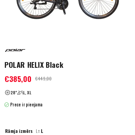
POLAR HELIX Black
€
385,00
€
449,00
28"
L, XL
Prece ir pieejama
Rāmja izmērs
L
: L