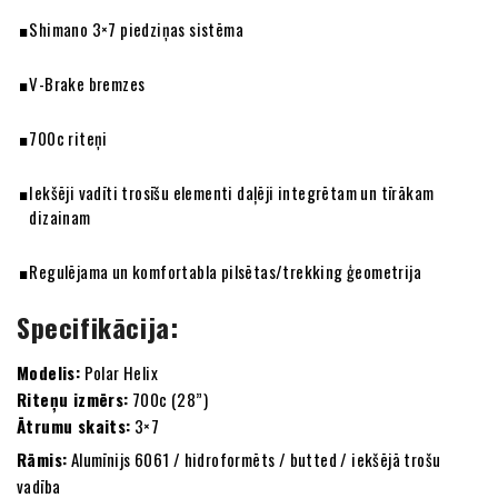
Shimano 3×7 piedziņas sistēma
V-Brake bremzes
700c riteņi
Iekšēji vadīti trosīšu elementi daļēji integrētam un tīrākam
dizainam
Regulējama un komfortabla pilsētas/trekking ģeometrija
Specifikācija:
Modelis:
Polar Helix
Riteņu izmērs:
700c (28”)
Ātrumu skaits:
3×7
Rāmis:
Alumīnijs 6061 / hidroformēts / butted / iekšējā trošu
vadība