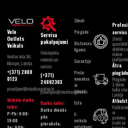
Zīmoli
Profesi
Velo
Piegāde
serviss
Servisa
Outlets
Zinoši
pakalpojumi
Distances
speciālist
Veikals
atbildes 
līgums
Velosipēda
visiem
Ventas iela 56,
jautājum
remonts un
Garantija
Mārupe, Latvija
Ātra
serviss
+(371) 2888
Preču
piegād
(+371)
nomaksa
0123
Piegāde
24882383
3 dienu
ar
pasutijumi@vienibasgatve.lv
laikā visā
Inbank
pasutijumi@vienibasgatve.lv
Latvijā
Veikala darba
Atbalst
Esto
Darba laiks:
laiks:
Palīdzēsi
Darba dienās
ar
P-Pk: 9:00-
E-
pēc
padomu,
veikala
19:00
izvēli un
pieraksta.
noteikumi
Se: 9:00-
tehnisko