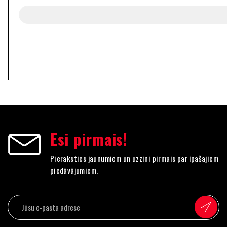
S
M
L
Notīrīt
Esi pirmais!
Pieraksties jaunumiem un uzzini pirmais par īpašajiem
piedāvājumiem.