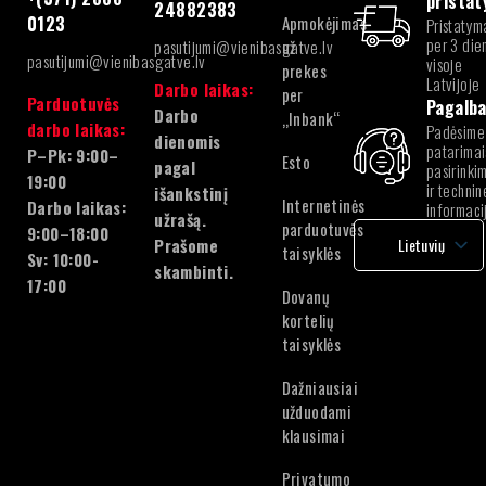
prista
24882383
Apmokėjimas
0123
Pristatym
per 3 die
pasutijumi@vienibasgatve.lv
už
pasutijumi@vienibasgatve.lv
visoje
prekes
Latvijoje
Darbo laikas:
per
Parduotuvės
Pagalb
Darbo
„Inbank“
darbo laikas:
Padėsime
dienomis
patarimai
P–Pk: 9:00–
Esto
pagal
pasirinki
19:00
ir technin
išankstinį
Internetinės
Darbo laikas:
informaci
užrašą.
parduotuvės
9:00–18:00
Prašome
Lietuvių
taisyklės
Sv: 10:00-
skambinti.
latvių
17:00
Dovanų
Lietuvių
kortelių
Estonian
taisyklės
Dažniausiai
užduodami
klausimai
Privatumo