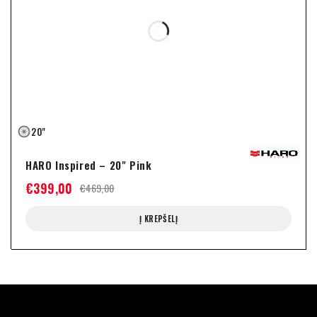
20"
HARO Inspired – 20" Pink
€
399,00
€
469,00
Į KREPŠELĮ