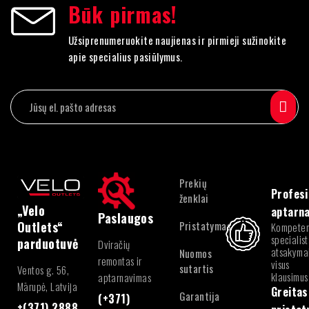
Būk pirmas!
Užsiprenumeruokite naujienas ir pirmieji sužinokite
apie specialius pasiūlymus.
Prekių
Profesi
ženklai
„Velo
aptarn
Paslaugos
Pristatymas
Outlets“
Kompeten
specialist
parduotuvė
Dviračių
atsakymai
Nuomos
remontas ir
visus
sutartis
Ventos g. 56,
klausimus
aptarnavimas
Mārupė, Latvija
Greitas
Garantija
(+371)
+(371) 2888