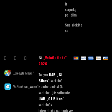
ir
slapukų
politika
Susisiekite
su
©
„VeloOutlets“
2026
„Google Maps“
Tai yra
UAB „GJ
Bikes“
svetainė.
Važiuok su „Waze“
Naudodamiesi šia
svetaine, Jūs sutinkate
UAB „GJ Bikes“
svetainės
internetinės parduotuvės