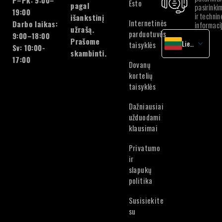
P–Pk: 9:00–
Esto
pagal
pasirinki
19:00
ir technin
išankstinį
Internetinės
Darbo laikas:
informaci
užrašą.
parduotuvės
9:00–18:00
Prašome
Lietuvių
taisyklės
Sv: 10:00-
skambinti.
latvių
17:00
Dovanų
Lietuvių
kortelių
Estonian
taisyklės
Dažniausiai
užduodami
klausimai
Privatumo
ir
slapukų
politika
Susisiekite
su