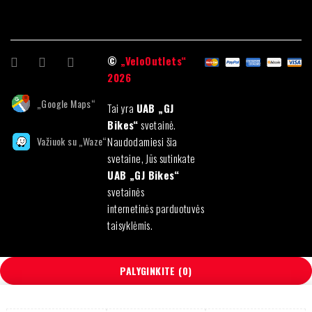
©
„VeloOutlets“
2026
„Google Maps“
Tai yra
UAB „GJ
Bikes“
svetainė.
Važiuok su „Waze“
Naudodamiesi šia
svetaine, Jūs sutinkate
UAB „GJ Bikes“
svetainės
internetinės parduotuvės
taisyklėmis.
PALYGINKITE
(0)