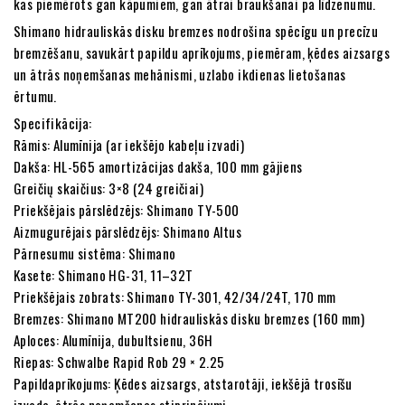
kas piemērots gan kāpumiem, gan ātrai braukšanai pa līdzenumu.
Shimano hidrauliskās disku bremzes nodrošina spēcīgu un precīzu
bremzēšanu, savukārt papildu aprīkojums, piemēram, ķēdes aizsargs
un ātrās noņemšanas mehānismi, uzlabo ikdienas lietošanas
ērtumu.
Specifikācija:
Rāmis: Alumīnija (ar iekšējo kabeļu izvadi)
Dakša: HL-565 amortizācijas dakša, 100 mm gājiens
Greičių skaičius: 3×8 (24 greičiai)
Priekšējais pārslēdzējs: Shimano TY-500
Aizmugurējais pārslēdzējs: Shimano Altus
Pārnesumu sistēma: Shimano
Kasete: Shimano HG-31, 11–32T
Priekšējais zobrats: Shimano TY-301, 42/34/24T, 170 mm
Bremzes: Shimano MT200 hidrauliskās disku bremzes (160 mm)
Aploces: Alumīnija, dubultsienu, 36H
Riepas: Schwalbe Rapid Rob 29 × 2.25
Papildaprīkojums: Ķēdes aizsargs, atstarotāji, iekšējā trosīšu