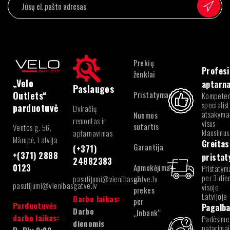
Prekių
Profesi
ženklai
„Velo
aptarn
Paslaugos
Pristatymas
Outlets“
Kompeten
specialist
parduotuvė
Dviračių
atsakymai
Nuomos
remontas ir
visus
sutartis
Ventos g. 56,
klausimus
aptarnavimas
Mārupė, Latvija
Greitas
Garantija
(+371)
+(371) 2888
prista
24882383
Apmokėjimas
0123
Pristatym
per 3 die
pasutijumi@vienibasgatve.lv
už
pasutijumi@vienibasgatve.lv
visoje
prekes
Latvijoje
Darbo laikas:
per
Parduotuvės
Pagalb
Darbo
„Inbank“
darbo laikas:
Padėsime
dienomis
patarimai