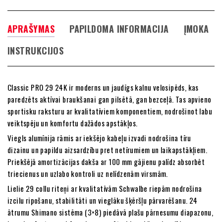
APRAŠYMAS
PAPILDOMA INFORMACIJA
ĮMOKA
INSTRUKCIJOS
Classic PRO 29 24K ir moderns un jaudīgs kalnu velosipēds, kas
paredzēts aktīvai braukšanai gan pilsētā, gan bezceļā. Tas apvieno
sportisku raksturu ar kvalitatīviem komponentiem, nodrošinot labu
veiktspēju un komfortu dažādos apstākļos.
Viegls alumīnija rāmis ar iekšējo kabeļu izvadi nodrošina tīru
dizainu un papildu aizsardzību pret netīrumiem un laikapstākļiem.
Priekšējā amortizācijas dakša ar 100 mm gājienu palīdz absorbēt
triecienus un uzlabo kontroli uz nelīdzenām virsmām.
Lielie 29 collu riteņi ar kvalitatīvām Schwalbe riepām nodrošina
izcilu ripošanu, stabilitāti un vieglāku šķēršļu pārvarēšanu. 24
ātrumu Shimano sistēma (3×8) piedāvā plašu pārnesumu diapazonu,