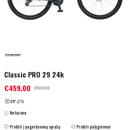
Classic PRO 29 24k
€
459,00
€
549,00
29″
L
Neturime
Pridėti į pageidavimų sąrašą
Pridėti palyginimui